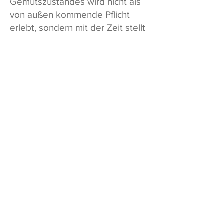
Gemütszustandes wird nicht als
von außen kommende Pflicht
erlebt, sondern mit der Zeit stellt
sich ein inneres Bedürfnis ein zu
üben.
Qigong wirkt auf den Körper und
auch auf die psychische
Gestimmtheit. Die hier
aufgezählten Wirkungen sind nur
ein Beispiel für eine Vielzahl von
möglichen Wirkungen.
Gyrokinesis
Gyrokinesis ist ein Yogakonzept
und heißt übersetzt etwa
"kreisende Bewegung". Die
Teilnehmer erwarten