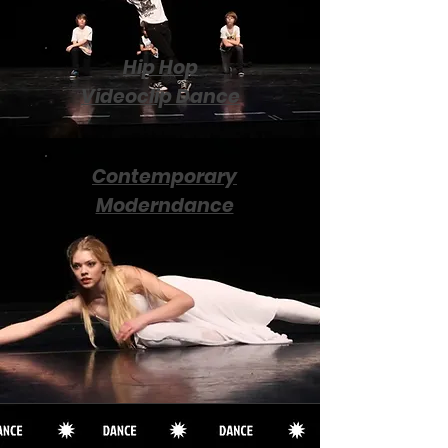
Hip Hop
Vide
oclip Dance
Contemporary
Moderndance