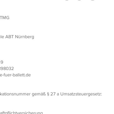
 TMG
hule ABT Nürnberg
59
4898032
-fuer-ballett.de
fikationsnummer gemäß § 27 a Umsatzsteuergesetz:
ftpflichtversicherung