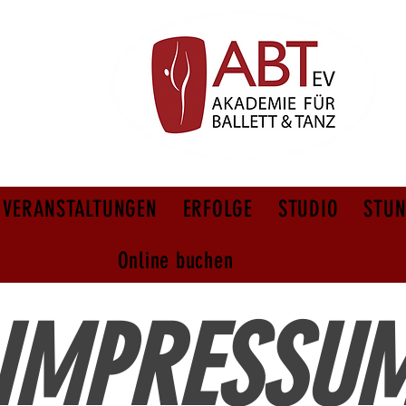
VERANSTALTUNGEN
ERFOLGE
STUDIO
STU
Online buchen
IMPRESSU