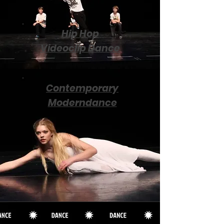
Hip Hop
Vide
oclip Dance
Contemporary
Moderndance